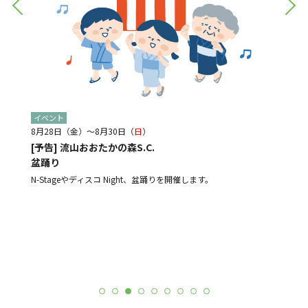
イベント
イベン
8月28日（金）～8月30日（
日
）
8月21
[予告] 流山おおたかの森S.C.
[予告
盆踊り
光と音
ルメ店
よる販売
N-Stageやディスコ Night、盆踊りを開催します。