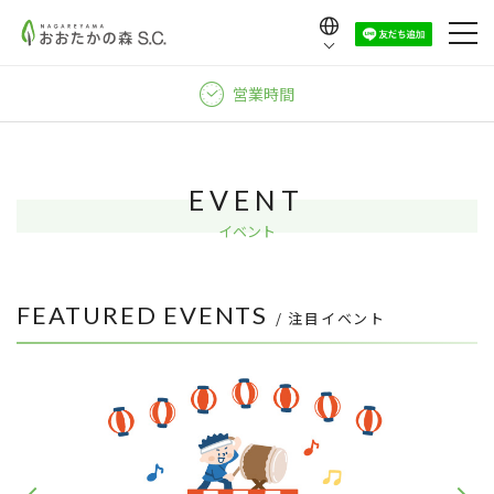
Language
日本語
営業時間
English
中文（繁體）
中文（简体）
EVENT
한국어
イベント
FEATURED EVENTS
/ 注目イベント