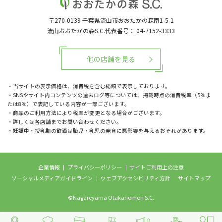
〒270-0139
千葉県流山市おおたかの森南1-5-1
流山おおたかの森S.C.代表番号：
04-7152-3333
他の店舗を見る
・当サイトの表示価格は、消費税を含む総額で表示しております。
・SNSやサイト内コンテンツの過去ログ等については、掲載時点の消費税率（5％ま
たは8％）で表記している内容が一部ございます。
・商品のご利用方法により税率が変更となる場合がございます。
・詳しくは各店舗までお問い合わせください。
・妊娠中・授乳期の飲酒は胎児・乳児の発育に悪影響を与えるおそれがあります。
企業情報
プライバシーポリシー
サイトご利用上の注意
ソーシャルメディアガイドライン
ウェブアクセシビリティ方針
サイトマップ
©Nagareyama Otakanomori S.C.