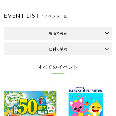
EVENT LIST
/ イベント一覧
場所で検索
森のまち広場
日付で検索
本館 1F ケヤキ広場
本館 1F イーストプラザ
（食品館イトーヨーカドー側吹き抜け）
本日のイベント
今月のイベント
来月のイベント
すべてのイベント
本館 1F ウエストプラザ
（タカシマヤフードメゾン側吹き抜け）
2026年 8月
FLAPS 1F イベントスペース
日
月
火
水
木
金
土
こもれびストリート
1
その他
2
3
4
5
6
7
8
9
10
11
12
13
14
15
全件表示
16
17
18
19
20
21
22
23
24
25
26
27
28
29