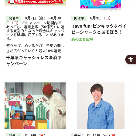
30
31
～
絞り込む
8月7日（金）～8月30
8月9日（
日
）
開催中
開催中
日（
日
） ※キャンペーン期間内で
Have fun! ピンキッツ＆ベイ
あっても、還元上限（50億円）に達
する見込みとなった場合はキャンペ
ビーシャークとあそぼう！
ーンを早期に終了することがありま
す。
森のまち広場
使うたび、めぐるたび、千葉の楽し
さが広がっていく！最大10％還元
千葉県キャッシュレス決済キ
ャンペーン
8月9日（
日
）
8月11日（火・
祝
）
開催中
予告