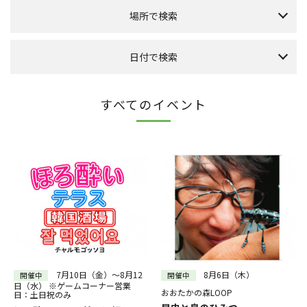
場所で検索
森のまち広場
日付で検索
本館 1F ケヤキ広場
本館 1F イーストプラザ
（食品館イトーヨーカドー側吹き抜け）
本日のイベント
今月のイベント
来月のイベント
すべてのイベント
本館 1F ウエストプラザ
（タカシマヤフードメゾン側吹き抜け）
2026年 8月
FLAPS 1F イベントスペース
日
月
火
水
木
金
土
こもれびストリート
1
その他
6
2
3
4
5
7
8
9
10
11
12
13
14
15
全件表示
16
17
18
19
20
21
22
23
24
25
26
27
28
29
30
31
～
絞り込む
7月10日（金）～8月12
8月6日（木）
開催中
開催中
日（水） ※ゲームコーナー営業
おおたかの森LOOP
日：土日祝のみ