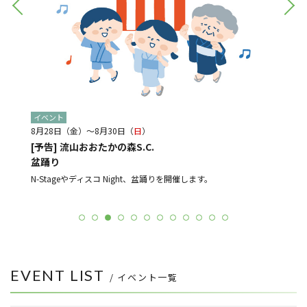
イベント
イベン
8月28日（金）～8月30日（
日
）
8月21
ジャズ～
[予告] 流山おおたかの森S.C.
[予告
盆踊り
、 マー
光と音
ルメ店
N-Stageやディスコ Night、盆踊りを開催します。
EVENT LIST
/ イベント一覧