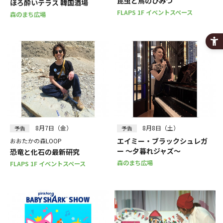
昆虫と鳥のひみつ
ほろ酔いテラス 韓国酒場
FLAPS 1F イベントスペース
森のまち広場
8月7日（金）
8月8日（土）
予告
予告
エイミー・ブラックシュレガ
おおたかの森LOOP
ー ～夕暮れジャズ～
恐竜と化石の最新研究
森のまち広場
FLAPS 1F イベントスペース