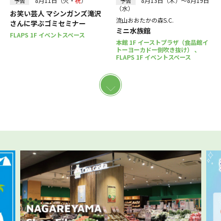
8月11日（火・
祝
）
8月13日（木）～8月19日
予告
予告
（水）
お笑い芸人 マシンガンズ滝沢
流山おおたかの森S.C.
さんに学ぶゴミセミナー
ミニ水族館
FLAPS 1F イベントスペース
本館 1F イーストプラザ（食品館イ
トーヨーカドー側吹き抜け） 、
FLAPS 1F イベントスペース