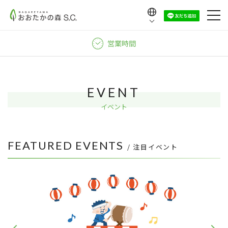
Language
日本語
営業時間
English
中文（繁體）
中文（简体）
EVENT
한국어
イベント
FEATURED EVENTS
/ 注目イベント