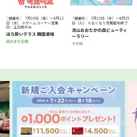
30
31
～
絞り込む
7月10日（金）～8月12
7月15日（水）～8月25
開催中
開催中
日（水） ※ゲームコーナー営業
日（火） ※なくなり次第配布終了
日：土日祝のみ
流山おおたかの森ビューティ
ほろ酔いテラス 韓国酒場
ーラリー
森のまち広場
その他