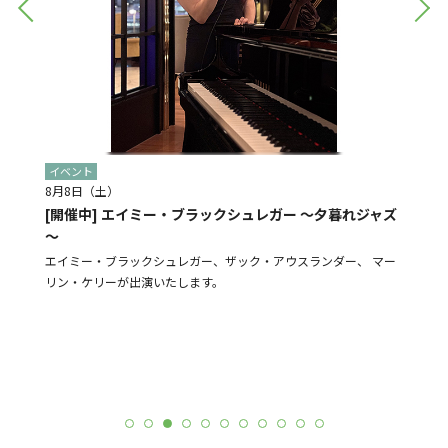
イベント
イベン
8月8日（土）
8月28
[開催中] エイミー・ブラックシュレガー ～夕暮れジャズ
[予告]
～
盆踊り
よる販売
エイミー・ブラックシュレガー、ザック・アウスランダー、 マー
N-St
リン・ケリーが出演いたします。