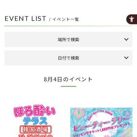
EVENT LIST
/ イベント一覧
場所で検索
森のまち広場
日付で検索
本館 1F ケヤキ広場
本館 1F イーストプラザ
（食品館イトーヨーカドー側吹き抜け）
本日のイベント
今月のイベント
来月のイベント
8月4日のイベント
本館 1F ウエストプラザ
（タカシマヤフードメゾン側吹き抜け）
2026年 8月
FLAPS 1F イベントスペース
日
月
火
水
木
金
土
こもれびストリート
1
その他
8
2
3
4
5
6
7
9
10
11
12
13
14
15
全件表示
16
17
18
19
20
21
22
23
24
25
26
27
28
29