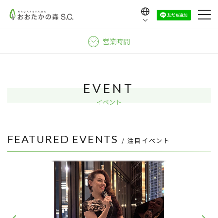
Language
日本語
営業時間
English
中文（繁體）
中文（简体）
EVENT
한국어
イベント
FEATURED EVENTS
/ 注目イベント