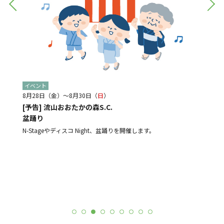
イベント
イベン
8月28日（金）～8月30日（
日
）
8月21
[予告] 流山おおたかの森S.C.
[予告
盆踊り
光と音
ルメ店
よる販売
N-Stageやディスコ Night、盆踊りを開催します。