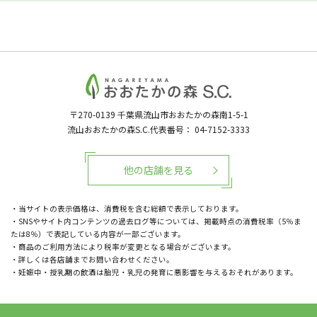
〒270-0139
千葉県流山市おおたかの森南1-5-1
流山おおたかの森S.C.代表番号：
04-7152-3333
他の店舗を見る
・当サイトの表示価格は、消費税を含む総額で表示しております。
・SNSやサイト内コンテンツの過去ログ等については、掲載時点の消費税率（5％ま
たは8％）で表記している内容が一部ございます。
・商品のご利用方法により税率が変更となる場合がございます。
・詳しくは各店舗までお問い合わせください。
・妊娠中・授乳期の飲酒は胎児・乳児の発育に悪影響を与えるおそれがあります。