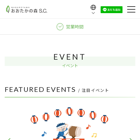
Language
日本語
営業時間
English
中文（繁體）
中文（简体）
EVENT
한국어
イベント
FEATURED EVENTS
/ 注目イベント