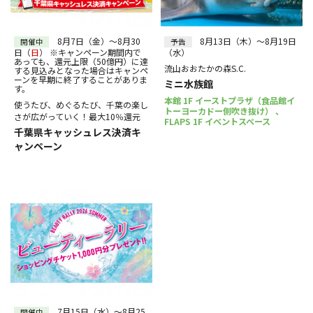
30
31
～
絞り込む
8月7日（金）～8月30
8月13日（木）～8月19日
開催中
予告
日（
日
） ※キャンペーン期間内で
（水）
あっても、還元上限（50億円）に達
流山おおたかの森S.C.
する見込みとなった場合はキャンペ
ーンを早期に終了することがありま
ミニ水族館
す。
本館 1F イーストプラザ（食品館イ
使うたび、めぐるたび、千葉の楽し
トーヨーカドー側吹き抜け） 、
さが広がっていく！最大10％還元
FLAPS 1F イベントスペース
千葉県キャッシュレス決済キ
ャンペーン
7月15日（水）～8月25
開催中