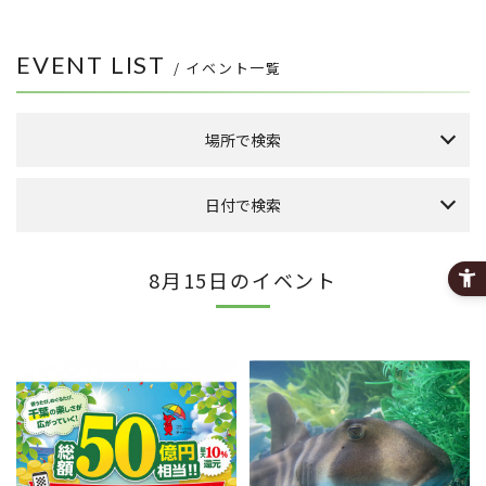
EVENT LIST
/ イベント一覧
場所で検索
森のまち広場
日付で検索
本館 1F ケヤキ広場
本館 1F イーストプラザ
（食品館イトーヨーカドー側吹き抜け）
本日のイベント
今月のイベント
来月のイベント
8月15日のイベント
本館 1F ウエストプラザ
（タカシマヤフードメゾン側吹き抜け）
2026年 8月
FLAPS 1F イベントスペース
日
月
火
水
木
金
土
こもれびストリート
1
その他
2
3
4
5
6
7
8
9
10
11
12
13
14
15
全件表示
16
17
18
19
20
21
22
23
24
25
26
27
28
29