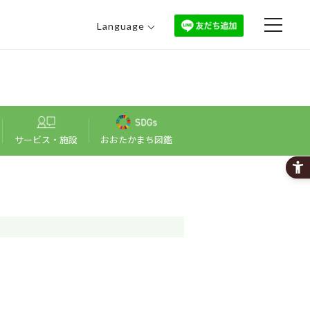
Language
日本語
English
中文（繁體）
中文（简体）
한국어
サービス・施設
おおたかまち図鑑