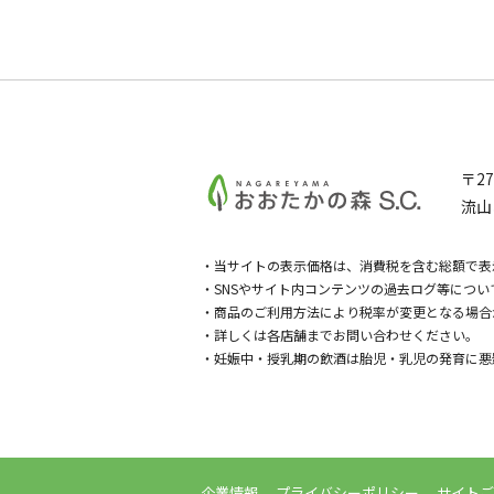
〒27
流山
・当サイトの表示価格は、消費税を含む総額で表
・SNSやサイト内コンテンツの過去ログ等につ
・商品のご利用方法により税率が変更となる場合
・詳しくは各店舗までお問い合わせください。
・妊娠中・授乳期の飲酒は胎児・乳児の発育に悪
企業情報
プライバシーポリシー
サイトご