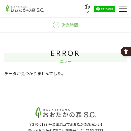
Language
日本語
営業時間
English
中文（繁體）
中文（简体）
ERROR
한국어
エラー
データが見つかりませんでした。
〒270-0139
千葉県流山市おおたかの森南1-5-1
流山おおたかの森S.C.代表番号：
04-7152-3333