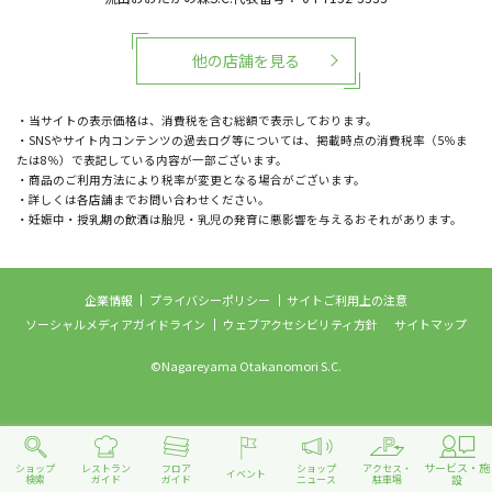
他の店舗を見る
・当サイトの表示価格は、消費税を含む総額で表示しております。
・SNSやサイト内コンテンツの過去ログ等については、掲載時点の消費税率（5％ま
たは8％）で表記している内容が一部ございます。
・商品のご利用方法により税率が変更となる場合がございます。
・詳しくは各店舗までお問い合わせください。
・妊娠中・授乳期の飲酒は胎児・乳児の発育に悪影響を与えるおそれがあります。
企業情報
プライバシーポリシー
サイトご利用上の注意
ソーシャルメディアガイドライン
ウェブアクセシビリティ方針
サイトマップ
©Nagareyama Otakanomori S.C.
サービス・施
ショップ
レストラン
フロア
ショップ
アクセス・
イベント
設
検索
ガイド
ガイド
ニュース
駐車場