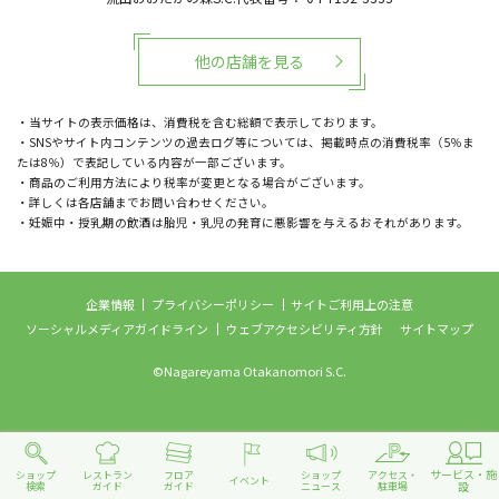
他の店舗を見る
・当サイトの表示価格は、消費税を含む総額で表示しております。
・SNSやサイト内コンテンツの過去ログ等については、掲載時点の消費税率（5％ま
たは8％）で表記している内容が一部ございます。
・商品のご利用方法により税率が変更となる場合がございます。
・詳しくは各店舗までお問い合わせください。
・妊娠中・授乳期の飲酒は胎児・乳児の発育に悪影響を与えるおそれがあります。
企業情報
プライバシーポリシー
サイトご利用上の注意
ソーシャルメディアガイドライン
ウェブアクセシビリティ方針
サイトマップ
©Nagareyama Otakanomori S.C.
サービス・施
ショップ
レストラン
フロア
ショップ
アクセス・
イベント
設
検索
ガイド
ガイド
ニュース
駐車場