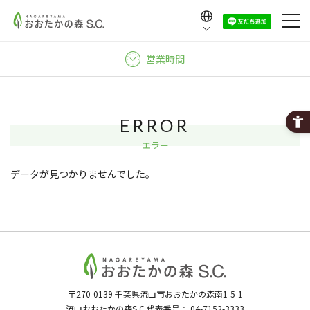
Language
日本語
営業時間
English
中文（繁體）
中文（简体）
ERROR
한국어
エラー
データが見つかりませんでした。
〒270-0139
千葉県流山市おおたかの森南1-5-1
流山おおたかの森S.C.代表番号：
04-7152-3333