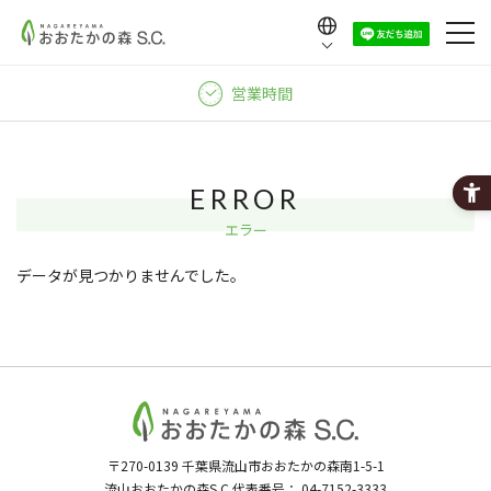
Language
日本語
営業時間
English
中文（繁體）
中文（简体）
ERROR
한국어
エラー
データが見つかりませんでした。
〒270-0139
千葉県流山市おおたかの森南1-5-1
流山おおたかの森S.C.代表番号：
04-7152-3333