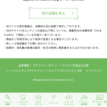
他の店舗を見る
・当サイトの表示価格は、消費税を含む総額で表示しております。
・SNSやサイト内コンテンツの過去ログ等については、掲載時点の消費税率（5％ま
たは8％）で表記している内容が一部ございます。
・商品のご利用方法により税率が変更となる場合がございます。
・詳しくは各店舗までお問い合わせください。
・妊娠中・授乳期の飲酒は胎児・乳児の発育に悪影響を与えるおそれがあります。
企業情報
プライバシーポリシー
サイトご利用上の注意
ソーシャルメディアガイドライン
ウェブアクセシビリティ方針
サイトマップ
©Nagareyama Otakanomori S.C.
サービス・施
ショップ
レストラン
フロア
ショップ
アクセス・
イベント
設
検索
ガイド
ガイド
ニュース
駐車場