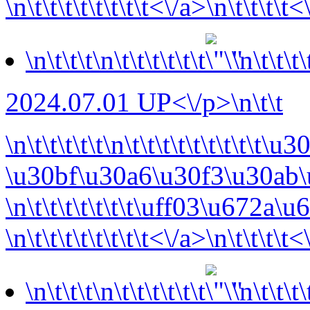
\n\t\t\t\t\t\t\t\t<\/a>\n\t\t\t\t
\n\t\t\t
\n\t\t\t\t\t\t
\n\t\t\t
2024.07.01 UP<\/p>\n\t\t
\n\t\t\t\t\t
\n\t\t\t\t\t\t\t\t
\u30bf\u30a6\u30f3\u30ab
\n\t\t\t\t\t\t\t\uff03\u6
\n\t\t\t\t\t\t\t\t<\/a>\n\t\t\t\t
\n\t\t\t
\n\t\t\t\t\t\t
\n\t\t\t