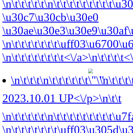
\n\t\t\t\t\t
\n\t\t\t\t\t\t\t\t\
\u30c7\u30cb\u30e0
\u30ae\u30e3\u30e9\u30af
\n\t\t\t\t\t\t\t\uff03\u6
\n\t\t\t\t\t\t\t\t<\/a>\n\t\t\t\t
\n\t\t\t
\n\t\t\t\t\t\t
\n\t\t\t
2023.10.01 UP<\/p>\n\t\t
\n\t\t\t\t\t
\n\t\t\t\t\t\t\t\t\t
\n\t\t\t\t\t\t\t\uff03\u3