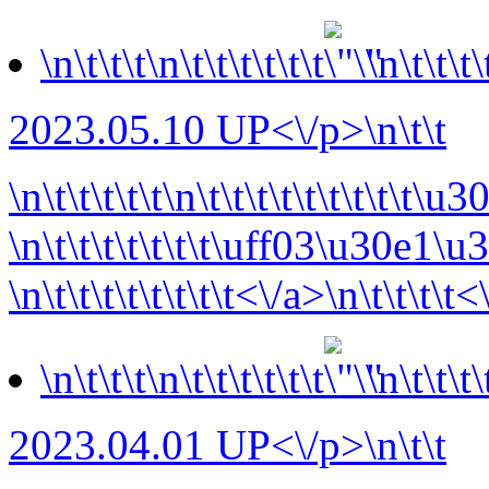
\n\t\t\t
\n\t\t\t\t\t\t
\n\t\t\t
2023.05.10 UP<\/p>\n\t\t
\n\t\t\t\t\t
\n\t\t\t\t\t\t\t\t\
\n\t\t\t\t\t\t\t\uff03\u3
\n\t\t\t\t\t\t\t\t<\/a>\n\t\t\t\t
\n\t\t\t
\n\t\t\t\t\t\t
\n\t\t\t
2023.04.01 UP<\/p>\n\t\t