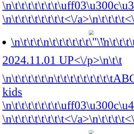
\n\t\t\t\t\t\t\t\uff03\u3
\n\t\t\t\t\t\t\t\t<\/a>\n\t\t\t\t
\n\t\t\t
\n\t\t\t\t\t\t
\n\t\t\t
2024.11.01 UP<\/p>\n\t\t
\n\t\t\t\t\t
\n\t\t\t\t\t\t\t\t
kids
\n\t\t\t\t\t\t\t\uff03\u3
\n\t\t\t\t\t\t\t\t<\/a>\n\t\t\t\t