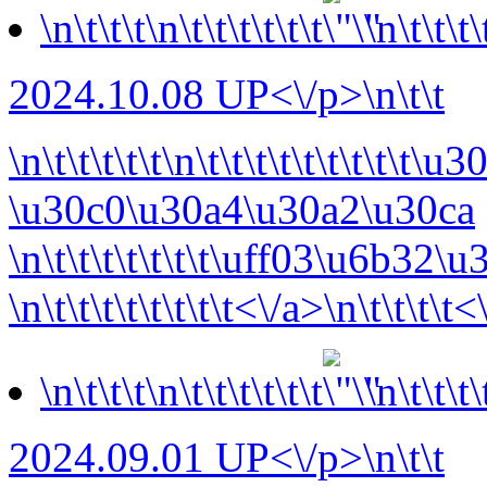
\n\t\t\t
\n\t\t\t\t\t\t
\n\t\t\t
2024.10.08 UP<\/p>\n\t\t
\n\t\t\t\t\t
\n\t\t\t\t\t\t\t\t\
\u30c0\u30a4\u30a2\u30ca
\n\t\t\t\t\t\t\t\uff03\u6
\n\t\t\t\t\t\t\t\t<\/a>\n\t\t\t\t
\n\t\t\t
\n\t\t\t\t\t\t
\n\t\t\t
2024.09.01 UP<\/p>\n\t\t