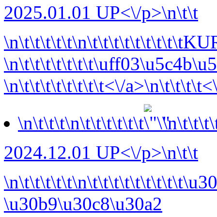
2025.01.01 UP<\/p>\n\t\t
\n\t\t\t\t\t
\n\t\t\t\t\t\t\t\
\n\t\t\t\t\t\t\t\uff03\u5
\n\t\t\t\t\t\t\t\t<\/a>\n\t\t\t\t
\n\t\t\t
\n\t\t\t\t\t\t
\n\t\t\t
2024.12.01 UP<\/p>\n\t\t
\n\t\t\t\t\t
\n\t\t\t\t\t\t\t\t
\u30b9\u30c8\u30a2