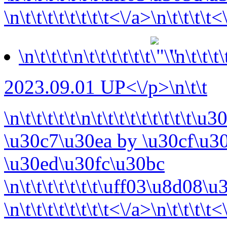
\n\t\t\t\t\t\t\t\t<\/a>\n\t\t\t\t
\n\t\t\t
\n\t\t\t\t\t\t
\n\t\t\t
2023.09.01 UP<\/p>\n\t\t
\n\t\t\t\t\t
\n\t\t\t\t\t\t\t\t\
\u30c7\u30ea by \u30cf\u3
\u30ed\u30fc\u30bc
\n\t\t\t\t\t\t\t\uff03\u8
\n\t\t\t\t\t\t\t\t<\/a>\n\t\t\t\t