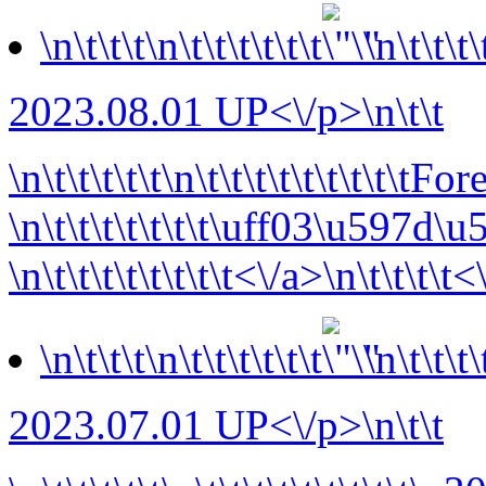
\n\t\t\t
\n\t\t\t\t\t\t
\n\t\t\t
2023.08.01 UP<\/p>\n\t\t
\n\t\t\t\t\t
\n\t\t\t\t\t\t\t\t\tFor
\n\t\t\t\t\t\t\t\uff03\u5
\n\t\t\t\t\t\t\t\t<\/a>\n\t\t\t\t
\n\t\t\t
\n\t\t\t\t\t\t
\n\t\t\t
2023.07.01 UP<\/p>\n\t\t