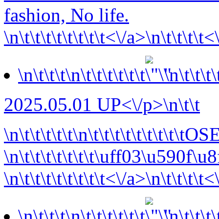
fashion, No life.
\n\t\t\t\t\t\t\t\t<\/a>\n\t\t\t\t
\n\t\t\t
\n\t\t\t\t\t\t
\n\t\t\t
2025.05.01 UP<\/p>\n\t\t
\n\t\t\t\t\t
\n\t\t\t\t\t\t\t\t\
\n\t\t\t\t\t\t\t\uff03\u5
\n\t\t\t\t\t\t\t\t<\/a>\n\t\t\t\t
\n\t\t\t
\n\t\t\t\t\t\t
\n\t\t\t