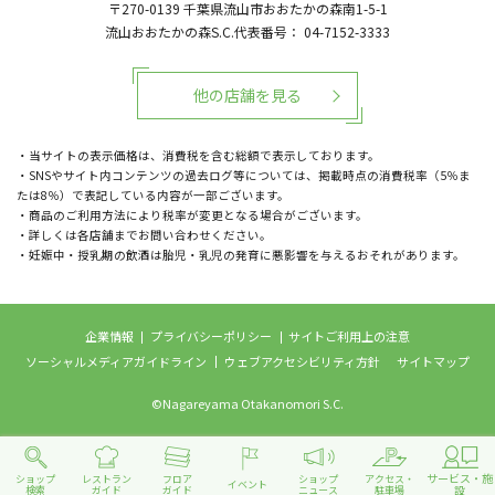
〒270-0139
千葉県流山市おおたかの森南1-5-1
流山おおたかの森S.C.代表番号：
04-7152-3333
他の店舗を見る
・当サイトの表示価格は、消費税を含む総額で表示しております。
・SNSやサイト内コンテンツの過去ログ等については、掲載時点の消費税率（5％ま
たは8％）で表記している内容が一部ございます。
・商品のご利用方法により税率が変更となる場合がございます。
・詳しくは各店舗までお問い合わせください。
・妊娠中・授乳期の飲酒は胎児・乳児の発育に悪影響を与えるおそれがあります。
企業情報
プライバシーポリシー
サイトご利用上の注意
ソーシャルメディアガイドライン
ウェブアクセシビリティ方針
サイトマップ
©Nagareyama Otakanomori S.C.
サービス・施
ショップ
レストラン
フロア
ショップ
アクセス・
イベント
設
検索
ガイド
ガイド
ニュース
駐車場