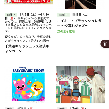
30
31
～
絞り込む
8月7日（金）～8月30
8月8日（土）
開催中
開催中
日（
日
） ※キャンペーン期間内で
エイミー・ブラックシュレガ
あっても、還元上限（50億円）に達
する見込みとなった場合はキャンペ
ー ～夕暮れジャズ～
ーンを早期に終了することがありま
す。
森のまち広場
使うたび、めぐるたび、千葉の楽し
さが広がっていく！最大10％還元
千葉県キャッシュレス決済キ
ャンペーン
8月9日（
日
）
8月9日（
日
）
予告
予告