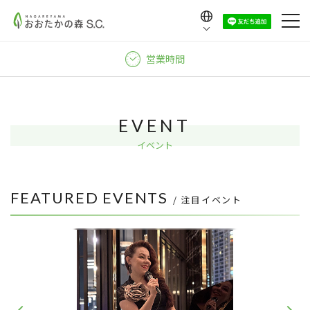
Language
日本語
営業時間
English
中文（繁體）
中文（简体）
EVENT
한국어
イベント
FEATURED EVENTS
/ 注目イベント