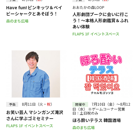
Have fun! ピンキッツ＆ベイ
おおたかの森LOOP
ビーシャークとあそぼう！
人形劇団プークに会いに行こ
う！～本格人形劇鑑賞＆ふれ
森のまち広場
あい体験
FLAPS 1F イベントスペース
8月11日（火・
祝
）
7月10日（金）～8月12
予告
開催中
日（水） ※ゲームコーナー営業
お笑い芸人 マシンガンズ滝沢
日：土日祝のみ
さんに学ぶゴミセミナー
ほろ酔いテラス 韓国酒場
FLAPS 1F イベントスペース
森のまち広場