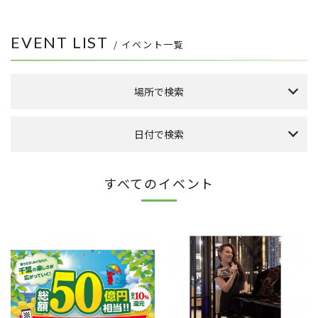
EVENT LIST
/ イベント一覧
場所で検索
森のまち広場
日付で検索
本館 1F ケヤキ広場
本館 1F イーストプラザ
（食品館イトーヨーカドー側吹き抜け）
本日のイベント
今月のイベント
来月のイベント
すべてのイベント
本館 1F ウエストプラザ
（タカシマヤフードメゾン側吹き抜け）
2026年 8月
FLAPS 1F イベントスペース
日
月
火
水
木
金
土
こもれびストリート
1
その他
8
2
3
4
5
6
7
9
10
11
12
13
14
15
全件表示
16
17
18
19
20
21
22
23
24
25
26
27
28
29