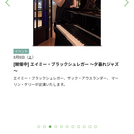
イベント
イベン
8月8日（土）
8月28
[開催中] エイミー・ブラックシュレガー ～夕暮れジャズ
[予告]
～
盆踊り
よる販売
エイミー・ブラックシュレガー、ザック・アウスランダー、 マー
N-St
リン・ケリーが出演いたします。