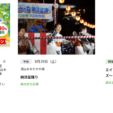
） ※
8月29日（土）
予告
開
限
流山おおたかの森
はキ
エイ
ま
ズ～
納涼盆踊り
森の
てい
森のまち広場