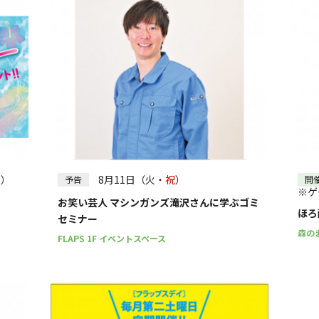
火）
8月11日（火・
祝
）
予告
開
※ゲ
お笑い芸人 マシンガンズ滝沢さんに学ぶゴミ
ほろ
セミナー
森の
FLAPS 1F イベントスペース