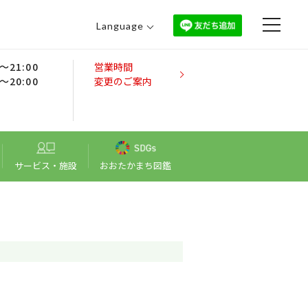
Language
日本語
0～21:00
営業時間
English
0～20:00
変更のご案内
中文（繁體）
中文（简体）
한국어
サービス・施設
おおたかまち図鑑