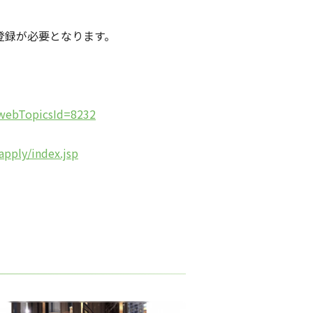
登録が必要となります。
?webTopicsId=8232
pply/index.jsp