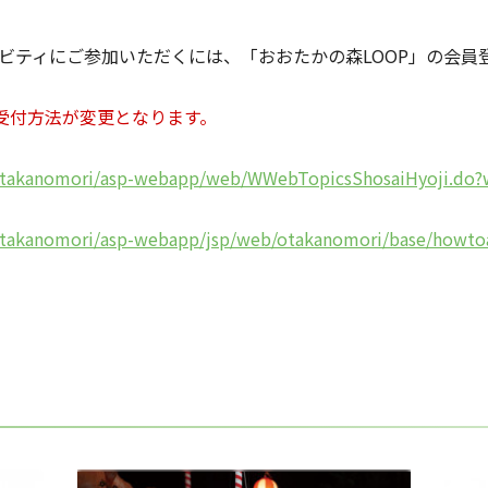
ィビティにご参加いただくには、「おおたかの森LOOP」の会員
の受付方法が変更となります。
/otakanomori/asp-webapp/web/WWebTopicsShosaiHyoji.do
otakanomori/asp-webapp/jsp/web/otakanomori/base/howtoa