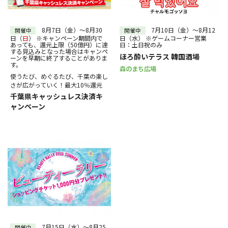
30
31
～
絞り込む
8月7日（金）～8月30
7月10日（金）～8月12
開催中
開催中
日（
日
） ※キャンペーン期間内で
日（水） ※ゲームコーナー営業
あっても、還元上限（50億円）に達
日：土日祝のみ
する見込みとなった場合はキャンペ
ほろ酔いテラス 韓国酒場
ーンを早期に終了することがありま
す。
森のまち広場
使うたび、めぐるたび、千葉の楽し
さが広がっていく！最大10％還元
千葉県キャッシュレス決済キ
ャンペーン
7月15日（水）～8月25
開催中