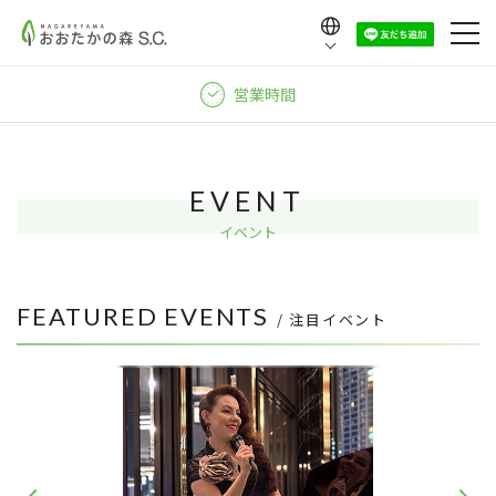
Language
日本語
営業時間
English
中文（繁體）
中文（简体）
EVENT
한국어
イベント
FEATURED EVENTS
/ 注目イベント