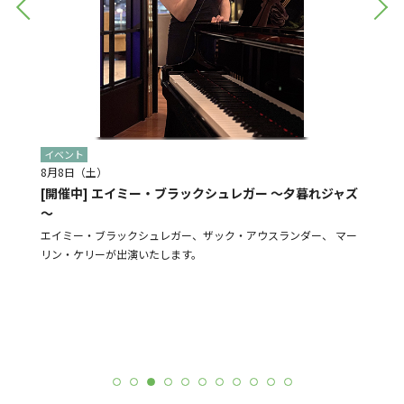
イベント
イベン
8月8日（土）
8月28
[開催中] エイミー・ブラックシュレガー ～夕暮れジャズ
[予告]
～
盆踊り
よる販売
エイミー・ブラックシュレガー、ザック・アウスランダー、 マー
N-St
リン・ケリーが出演いたします。