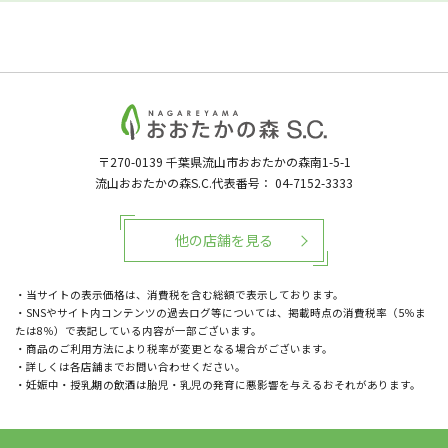
〒270-0139
千葉県流山市おおたかの森南1-5-1
流山おおたかの森S.C.代表番号：
04-7152-3333
他の店舗を見る
・当サイトの表示価格は、消費税を含む総額で表示しております。
・SNSやサイト内コンテンツの過去ログ等については、掲載時点の消費税率（5％ま
たは8％）で表記している内容が一部ございます。
・商品のご利用方法により税率が変更となる場合がございます。
・詳しくは各店舗までお問い合わせください。
・妊娠中・授乳期の飲酒は胎児・乳児の発育に悪影響を与えるおそれがあります。