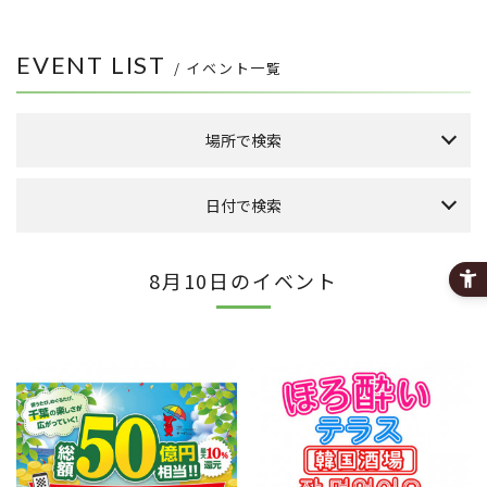
EVENT LIST
/ イベント一覧
場所で検索
森のまち広場
日付で検索
本館 1F ケヤキ広場
本館 1F イーストプラザ
（食品館イトーヨーカドー側吹き抜け）
本日のイベント
今月のイベント
来月のイベント
8月10日のイベント
本館 1F ウエストプラザ
（タカシマヤフードメゾン側吹き抜け）
2026年 8月
FLAPS 1F イベントスペース
日
月
火
水
木
金
土
こもれびストリート
1
その他
8
2
3
4
5
6
7
9
10
11
12
13
14
15
全件表示
16
17
18
19
20
21
22
23
24
25
26
27
28
29