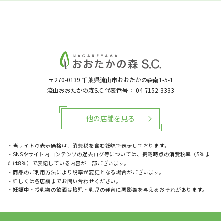
〒270-0139
千葉県流山市おおたかの森南1-5-1
流山おおたかの森S.C.代表番号：
04-7152-3333
他の店舗を見る
・当サイトの表示価格は、消費税を含む総額で表示しております。
・SNSやサイト内コンテンツの過去ログ等については、掲載時点の消費税率（5％ま
たは8％）で表記している内容が一部ございます。
・商品のご利用方法により税率が変更となる場合がございます。
・詳しくは各店舗までお問い合わせください。
・妊娠中・授乳期の飲酒は胎児・乳児の発育に悪影響を与えるおそれがあります。