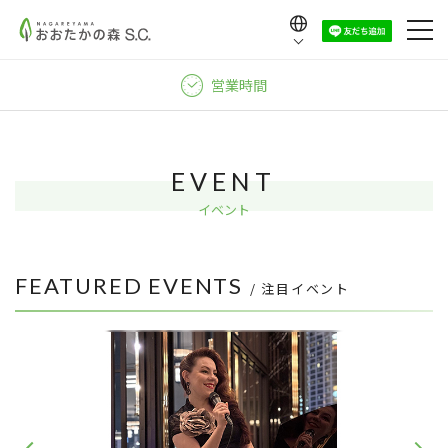
Language
日本語
営業時間
English
中文（繁體）
中文（简体）
EVENT
한국어
イベント
FEATURED EVENTS
/ 注目イベント