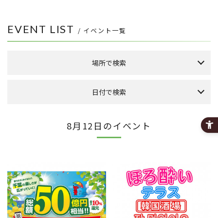
EVENT LIST
/ イベント一覧
場所で検索
森のまち広場
日付で検索
本館 1F ケヤキ広場
本館 1F イーストプラザ
（食品館イトーヨーカドー側吹き抜け）
本日のイベント
今月のイベント
来月のイベント
8月12日のイベント
本館 1F ウエストプラザ
（タカシマヤフードメゾン側吹き抜け）
2026年 8月
FLAPS 1F イベントスペース
日
月
火
水
木
金
土
こもれびストリート
1
その他
8
2
3
4
5
6
7
9
10
11
12
13
14
15
全件表示
16
17
18
19
20
21
22
23
24
25
26
27
28
29