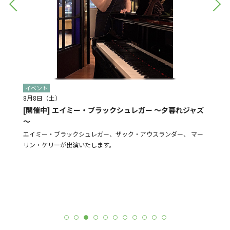
イベント
イベン
8月8日（土）
8月28
[開催中] エイミー・ブラックシュレガー ～夕暮れジャズ
[予告]
～
盆踊り
よる販売
エイミー・ブラックシュレガー、ザック・アウスランダー、 マー
N-St
リン・ケリーが出演いたします。