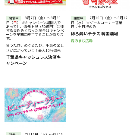
30
31
～
絞り込む
8月7日（金）～8月30
7月10日（金）～8月12
開催中
開催中
日（
日
） ※キャンペーン期間内で
日（水） ※ゲームコーナー営業
あっても、還元上限（50億円）に達
日：土日祝のみ
する見込みとなった場合はキャンペ
ほろ酔いテラス 韓国酒場
ーンを早期に終了することがありま
す。
森のまち広場
使うたび、めぐるたび、千葉の楽し
さが広がっていく！最大10％還元
千葉県キャッシュレス決済キ
ャンペーン
7月15日（水）～8月25
開催中