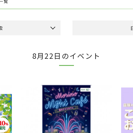
ト一覧
索
本日のイベント
今
8月22日のイベント
ーカドー側吹き抜け）
日
月
火
ドメゾン側吹き抜け）
2
3
4
9
10
11
16
17
18
23
24
25
30
31