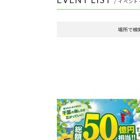
/ イベン
場所で検
森のまち広場
本館 1F ケヤキ広場
本館 1F イーストプラザ
（食品館イトーヨ
本館 1F ウエストプラザ
（タカシマヤフー
FLAPS 1F イベントスペース
こもれびストリート
その他
全件表示