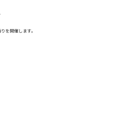
8月21日（金）～8月22日（土）
[予告] 森のナイトカフェ
光と音の噴水ショーをお楽しみくださ
グルメ店舗も日替わりで出店します。
りを開催します。