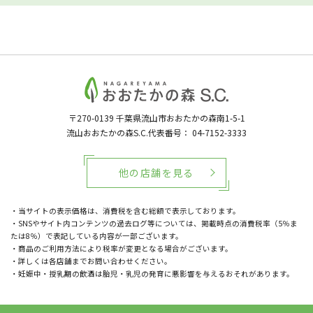
〒270-0139
千葉県流山市おおたかの森南1-5-1
流山おおたかの森S.C.代表番号：
04-7152-3333
他の店舗を見る
・当サイトの表示価格は、消費税を含む総額で表示しております。
・SNSやサイト内コンテンツの過去ログ等については、掲載時点の消費税率（5％ま
たは8％）で表記している内容が一部ございます。
・商品のご利用方法により税率が変更となる場合がございます。
・詳しくは各店舗までお問い合わせください。
・妊娠中・授乳期の飲酒は胎児・乳児の発育に悪影響を与えるおそれがあります。