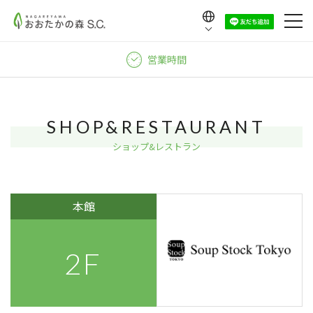
Language
日本語
営業時間
English
中文（繁體）
中文（简体）
SHOP&RESTAURANT
한국어
ショップ&レストラン
本館
2F