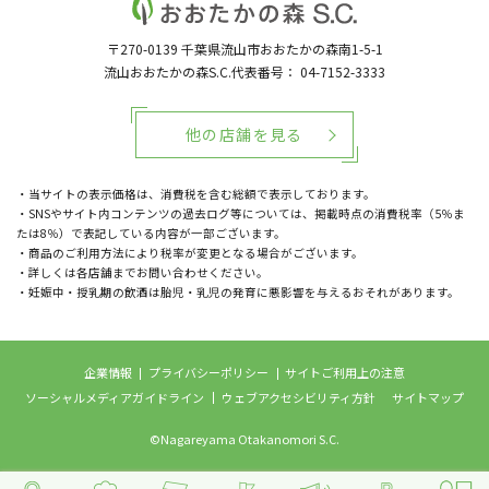
〒270-0139
千葉県流山市おおたかの森南1-5-1
流山おおたかの森S.C.代表番号：
04-7152-3333
他の店舗を見る
・当サイトの表示価格は、消費税を含む総額で表示しております。
・SNSやサイト内コンテンツの過去ログ等については、掲載時点の消費税率（5％ま
たは8％）で表記している内容が一部ございます。
・商品のご利用方法により税率が変更となる場合がございます。
・詳しくは各店舗までお問い合わせください。
・妊娠中・授乳期の飲酒は胎児・乳児の発育に悪影響を与えるおそれがあります。
企業情報
プライバシーポリシー
サイトご利用上の注意
ソーシャルメディアガイドライン
ウェブアクセシビリティ方針
サイトマップ
©Nagareyama Otakanomori S.C.