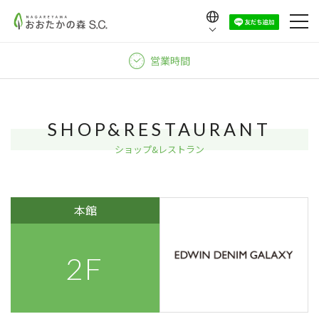
Language
日本語
営業時間
English
中文（繁體）
中文（简体）
SHOP&RESTAURANT
한국어
ショップ&レストラン
本館
2F