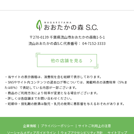
〒270-0139
千葉県流山市おおたかの森南1-5-1
流山おおたかの森S.C.代表番号：
04-7152-3333
他の店舗を見る
・当サイトの表示価格は、消費税を含む総額で表示しております。
・SNSやサイト内コンテンツの過去ログ等については、掲載時点の消費税率（5％ま
たは8％）で表記している内容が一部ございます。
・商品のご利用方法により税率が変更となる場合がございます。
・詳しくは各店舗までお問い合わせください。
・妊娠中・授乳期の飲酒は胎児・乳児の発育に悪影響を与えるおそれがあります。
企業情報
プライバシーポリシー
サイトご利用上の注意
ソーシャルメディアガイドライン
ウェブアクセシビリティ方針
サイトマップ