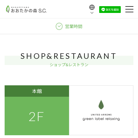
Language
日本語
営業時間
English
中文（繁體）
中文（简体）
SHOP&RESTAURANT
한국어
ショップ&レストラン
本館
2F