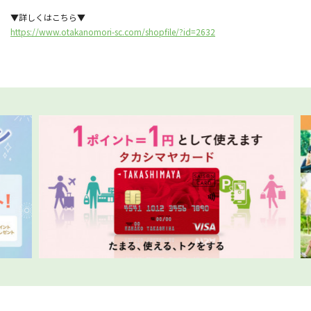
▼詳しくはこちら▼
https://www.otakanomori-sc.com/shopfile/?id=2632