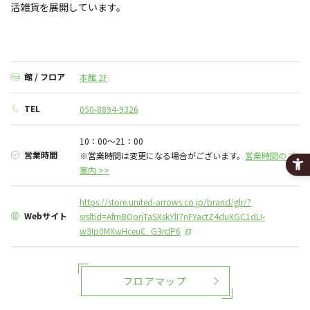
活雑貨を展開しています。
館 / フロア
本館 2F
TEL
050-8894-9326
10：00～21：00
営業時間
※営業時間は変更になる場合がございます。
営業時間のご
案内 >>
https://store.united-arrows.co.jp/brand/glr/?
Webサイト
srsltid=AfmBOorjTaSXskYlI7nFYactZ4duXGC1dLI-
w3Ip0MXwHceuC_G3rdP6
フロアマップ