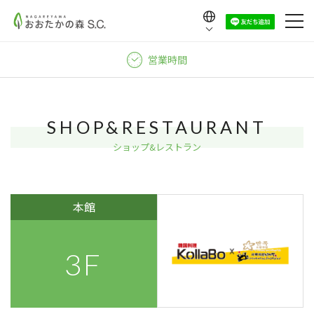
Language
日本語
営業時間
English
中文（繁體）
中文（简体）
SHOP&RESTAURANT
한국어
ショップ&レストラン
本館
3F