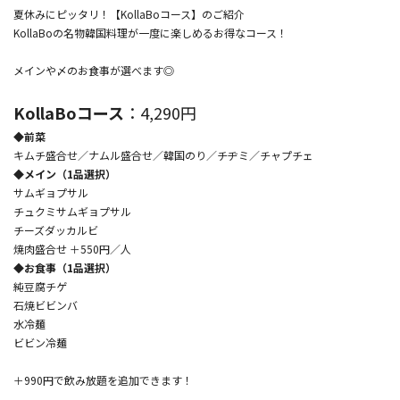
夏休みにピッタリ！【KollaBoコース】のご紹介
KollaBoの名物韓国料理が一度に楽しめるお得なコース！
メインや〆のお食事が選べます◎
KollaBoコース
：4,290円
◆前菜
キムチ盛合せ／ナムル盛合せ／韓国のり／チヂミ／チャプチェ
◆メイン（1品選択）
サムギョプサル
チュクミサムギョプサル
チーズダッカルビ
焼肉盛合せ ＋550円／人
◆お食事（1品選択）
純豆腐チゲ
石焼ビビンバ
水冷麺
ビビン冷麺
＋990円で飲み放題を追加できます！