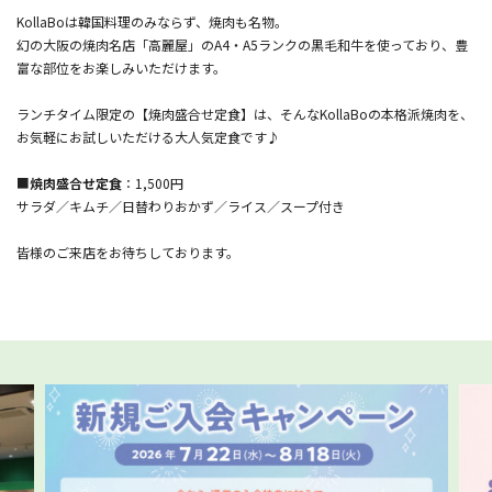
KollaBoは韓国料理のみならず、焼肉も名物。
幻の大阪の焼肉名店「高麗屋」のA4・A5ランクの黒毛和牛を使っており、豊
富な部位をお楽しみいただけます。
ランチタイム限定の【焼肉盛合せ定食】は、そんなKollaBoの本格派焼肉を、
お気軽にお試しいただける大人気定食です♪
■
焼肉盛合せ定食
：1,500円
サラダ／キムチ／日替わりおかず／ライス／スープ付き
皆様のご来店をお待ちしております。