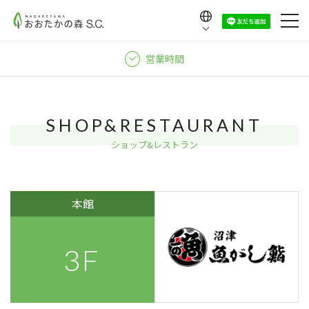
Language
日本語
営業時間
English
中文（繁體）
中文（简体）
SHOP&RESTAURANT
한국어
ショップ&レストラン
本館
3F