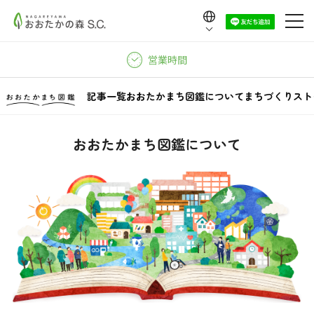
Language
日本語
営業時間
English
中文（繁體）
記事一覧
おおたかまち図鑑について
まちづくりスト
中文（简体）
한국어
おおたかまち図鑑について