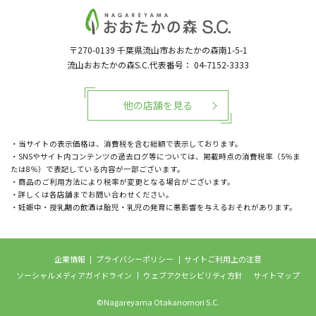
〒270-0139
千葉県流山市おおたかの森南1-5-1
流山おおたかの森S.C.代表番号：
04-7152-3333
他の店舗を見る
・当サイトの表示価格は、消費税を含む総額で表示しております。
・SNSやサイト内コンテンツの過去ログ等については、掲載時点の消費税率（5％ま
たは8％）で表記している内容が一部ございます。
・商品のご利用方法により税率が変更となる場合がございます。
・詳しくは各店舗までお問い合わせください。
・妊娠中・授乳期の飲酒は胎児・乳児の発育に悪影響を与えるおそれがあります。
企業情報
プライバシーポリシー
サイトご利用上の注意
ソーシャルメディアガイドライン
ウェブアクセシビリティ方針
サイトマップ
©Nagareyama Otakanomori S.C.