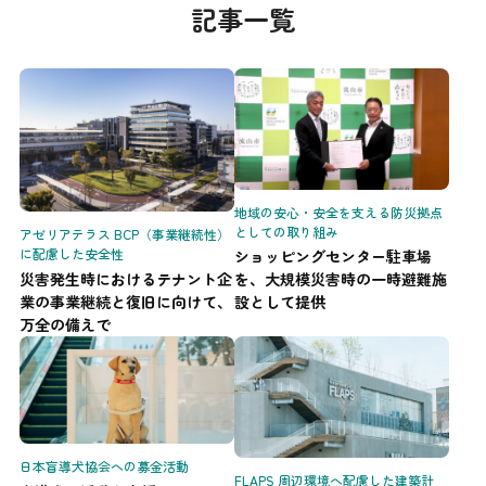
記事一覧
地域の安心・安全を支える防災拠点
としての取り組み
アゼリアテラス BCP（事業継続性）
に配慮した安全性
ショッピングセンター駐車場
災害発生時におけるテナント企
を、大規模災害時の一時避難施
業の事業継続と復旧に向けて、
設として提供
万全の備えで
日本盲導犬協会への募金活動
FLAPS 周辺環境へ配慮した建築計