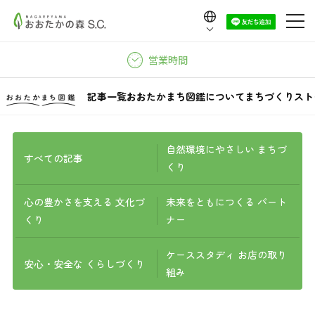
Language
日本語
営業時間
English
中文（繁體）
記事一覧
おおたかまち図鑑について
まちづくりスト
中文（简体）
한국어
自然環境にやさしい まちづ
すべての記事
くり
心の豊かさを支える 文化づ
未来をともにつくる パート
くり
ナー
ケーススタディ お店の取り
安心・安全な くらしづくり
組み