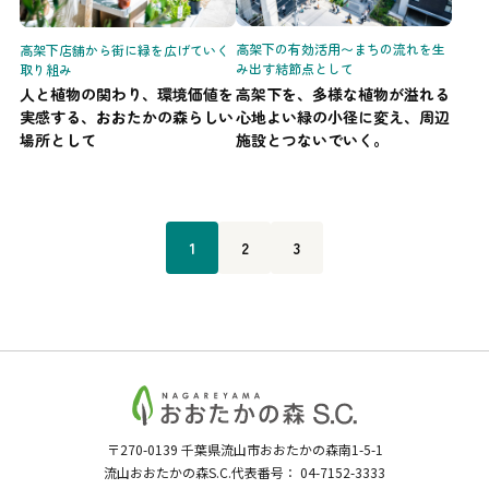
高架下の有効活用〜まちの流れを生
高架下店舗から街に緑を広げていく
み出す結節点として
取り組み
高架下を、多様な植物が溢れる
人と植物の関わり、環境価値を
心地よい緑の小径に変え、周辺
実感する、おおたかの森らしい
施設とつないでいく。
場所として
1
2
3
〒270-0139
千葉県流山市おおたかの森南1-5-1
流山おおたかの森S.C.代表番号：
04-7152-3333