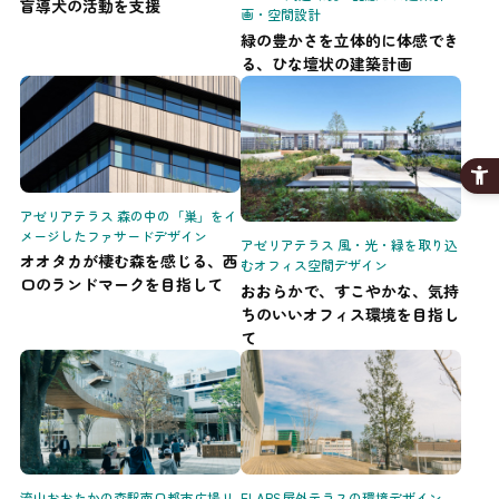
盲導犬の活動を支援
画・空間設計
緑の豊かさを立体的に体感でき
る、ひな壇状の建築計画
アゼリアテラス 森の中の「巣」をイ
メージしたファサードデザイン
アゼリアテラス 風・光・緑を取り込
オオタカが棲む森を感じる、西
むオフィス空間デザイン
口のランドマークを目指して
おおらかで、すこやかな、気持
ちのいいオフィス環境を目指し
て
流山おおたかの森駅南口都市広場リ
FLAPS屋外テラスの環境デザイン