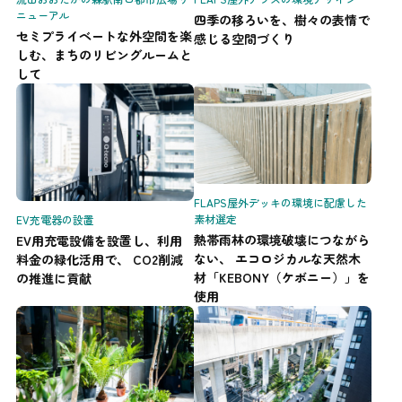
ニューアル
四季の移ろいを、樹々の表情で
セミプライベートな外空間を楽
感じる空間づくり
しむ、まちのリビングルームと
して
FLAPS屋外デッキの環境に配慮した
素材選定
EV充電器の設置
熱帯雨林の環境破壊につながら
EV用充電設備を設置し、利用
ない、 エコロジカルな天然木
料金の緑化活用で、 CO2削減
材「KEBONY（ケボニー）」を
の推進に貢献
使用