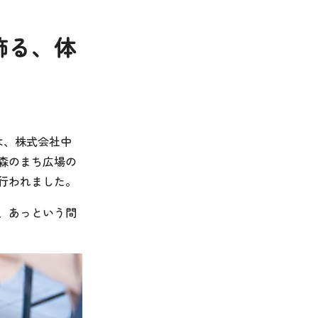
飾る、体
」では、株式会社中
森のまち広場の
行われました。
、あっという間