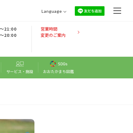
Language
日本語
0～21:00
営業時間
English
0～20:00
変更のご案内
中文（繁體）
中文（简体）
한국어
サービス・施設
おおたかまち図鑑