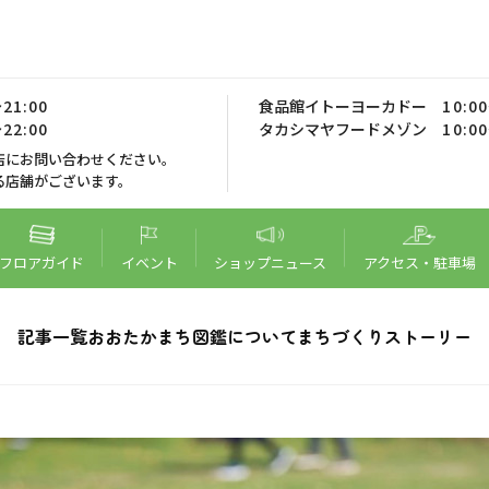
21:00
食品館イトーヨーカドー
10:0
22:00
タカシマヤフードメゾン
10:0
店にお問い合わせください。
る店舗がございます。
フロア
ガイド
イベント
ショップ
ニュース
アクセス・
駐車場
記事一覧
おおたかまち図鑑について
まちづくりストーリー