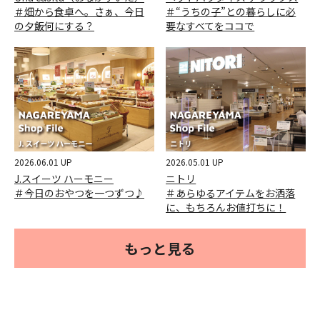
＃畑から食卓へ。さぁ、今日
＃“うちの子”との暮らしに必
の夕飯何にする？
要なすべてをココで
2026.06.01 UP
2026.05.01 UP
J.スイーツ ハーモニー
ニトリ
＃今日のおやつを一つずつ♪
＃あらゆるアイテムをお洒落
に、もちろんお値打ちに！
もっと見る