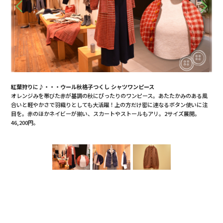
紅葉狩りに♪・・・ウール秋格子つくし シャツワンピース
秋
体的な
オレンジみを帯びた赤が基調の秋にぴったりのワンピース。あたたかみのある風
軽
ンス
合いと軽やかさで羽織りとしても大活躍！上の方だけ密に連なるボタン使いに注
配
リ。
目を。赤のほかネイビーが揃い、スカートやストールもアリ。2サイズ展開。
ンデ
46,200円。