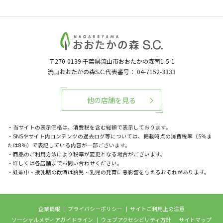
〒270-0139
千葉県流山市おおたかの森南1-5-1
流山おおたかの森S.C.代表番号：
04-7152-3333
他の店舗を見る
・当サイトの表示価格は、消費税を含む総額で表示しております。
・SNSやサイト内コンテンツの過去ログ等については、掲載時点の消費税率（5％ま
たは8％）で表記している内容が一部ございます。
・商品のご利用方法により税率が変更となる場合がございます。
・詳しくは各店舗までお問い合わせください。
・妊娠中・授乳期の飲酒は胎児・乳児の発育に悪影響を与えるおそれがあります。
企業情報
プライバシーポリシー
サイトご利用上の注意
ソーシャルメディアガイドライン
ウェブアクセシビリティ方針
サイトマップ