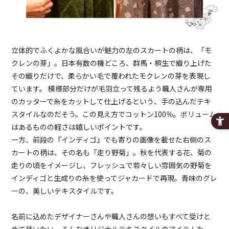
立体的でふくよかな風合いが魅力の左のスカートの柄は、「モ
クレンの芽」。日本有数の機どころ、群馬・桐生で織り上げた
その織りだけで、柔らかい毛で覆われたモクレンの芽を表現し
ています。 模様部分だけが毛羽立って残るよう職人さんが専用
のカッターで糸をカットして仕上げるという、手の込んだテキ
スタイルなのだそう。この見え方でコットン100％。ボリューム
はあるものの軽さは嬉しいポイントです。
一方、前段の『インディゴ』でも寄りの画像を載せた右側のス
カートの柄は、その名も「走り野菊」。秋を代表する花、菊の
走りの頃をイメージし、フレッシュで若々しい雰囲気の野菊を
インディゴと生成りの糸を使ってジャカードで再現。青味のグレ
ーの、美しいテキスタイルです。
名前に込めたデザイナーさんや職人さんの想いもすべて受けと
めて装いたい、そんなオリジナルテキスタイルのアイテムた