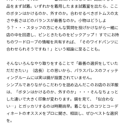
品をまず試着。いずれかを着用したまま試着室を出たら、ここ
のボタンはかけるのか、外すのか。合わせるべきボトムスの太
さや長さはどのバランスが最善なのか。小物はどうしよ
う？・・・スタッフの方にそんな質問を投げかけながら一緒に
店の中を回遊し、ピンときたものをピックアップ！ すでにお持
ちのワードローブの情報を共有すれば、「そのワイドパンツに
合わせられそうですね！」という結論に至ることも。
そんないろんなやり取りをすることで「最善の選択をしていた
だだきたい」（店長）との思いから、パラスパレスのフィッテ
ィングルームには実は鏡が設置されていません。
シンプルでありながらこだわりを詰め込んだこのお店のお洋服
は、「ボタンはかけるのか、外すのか」・・・そんなちょっと
した違いで大きく印象が変わります。鏡を見て、「似合わな
い…」とガッカリするのは時期尚早。着こなしのコツとコーデ
ィネートのオススメをプロに聞き、相談し、ぜひベストな選択
を。