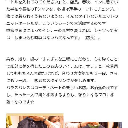
ートルを入れてみてください」と、店長。春秋、インに着てい
た半袖や長袖のTシャツを、冬場は薄手のニットにチェンジ。一
枚では着られそうもないような、そんなタイトなシルエットの
ニットタートルが、こういうシーンで大活躍するのです。
季節や気温によってインナーの素材を変えれば、シャツって実
は「しまい込む時季はないハズなんです」（店長）。
染め、織り、編み…さまざまな工程にこだわり、心を砕くこと
で細部に美を宿したこのお店のアイテムは、サラリと一枚着用
してももちろん素敵だけれど、合わせ方次第でもう一段、さら
にもう一段、上級者なスタイリングが楽しめます。
パラスパレスはコーディネートの楽しいお店。お洒落の秋です
し、たった一人で鏡と相談するよりも、頼りになるプロに相
談！なのです☆