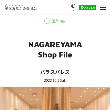
Language
日本語
営業時間
English
中文（繁體）
中文（简体）
NAGAREYAMA
한국어
Shop File
パラスパレス
2022.10.1 Sat.