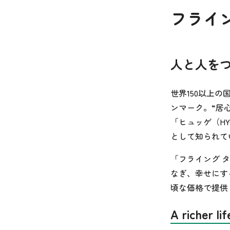
フライ
人と人を
世界150以上
ンマーク。“居
「ヒュッゲ（H
として知られて
「フライング 
なぎ、幸せにす
頃な価格で提供
A richer li