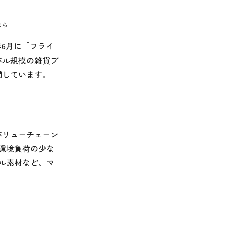
なら
年6月に「フライ
バル規模の雑貨ブ
開しています。
バリューチェーン
環境負荷の少な
ル素材など、マ