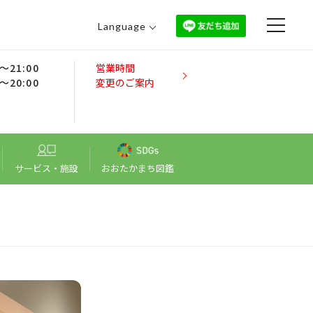
Language
日本語
0～21:00
営業時間
English
0～20:00
変更のご案内
中文（繁體）
中文（简体）
한국어
サービス・施設
おおたかまち図鑑