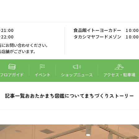
21:00
食品館イトーヨーカドー
10:0
22:00
タカシマヤフードメゾン
10:0
店にお問い合わせください。
る店舗がございます。
フロア
ガイド
イベント
ショップ
ニュース
アクセス・
駐車場
記事一覧
おおたかまち図鑑について
まちづくりストーリー