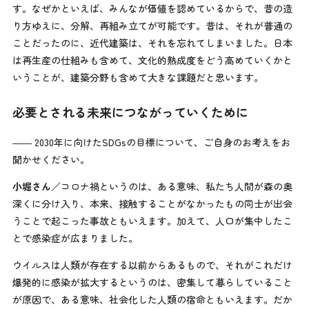
す。なぜかといえば、みんなが価値を認めているからで、昔の造
り方ゆえに、分解、再組み立てが可能です。昔は、それが普通の
ことだったのに、近代建築は、それを忘れてしまいました。日本
は再生産の仕組みも含めて、文化的熟成度をどう高めていくかと
いうことが、建築分野も含めて大きな課題だと思います。
必要とされる未来につながっていくために
―― 2030年に向けたSDGsの目標について、ご自身のお考えをお
聞かせください。
小堀さん
／コロナ禍というのは、ある意味、私たち人間が森の奥
深くに分け入り、本来、接触することがなかったもの同士が出会
うことで起こった事故ともいえます。加えて、人口が集中したこ
とで感染症が広まりました。
ウイルスは人類が存在する以前からあるもので、それがこれだけ
爆発的に感染が拡大するというのは、密集して暮らしていること
が原因で、ある意味、社会化した人類の宿命ともいえます。だか