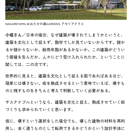
NAGAREYAMA おおたかの森GARDENS アゼリアテラス
小堀さん
／日本の場合、なぜ建築が壊されてしまうかというと、
建築を文化として捉えず、数字でしか見ていないからです。儲か
るか儲からないか、耐用年数があるかないか。この建築がどうい
う価値を生んだか、人々にどう受け入れられたか、ということに
関しては、二の次です。
世界的に見ると、建築を文化として捉える国であればあるほど、
簡単には壊さない。街を熟成させるという意味でいえば、壊すも
のと残すものをきちんと考えて判断していく必要がある。
サステナブルというなら、建築を文化と捉え、熟成させていく街
づくりも求められていくと思います。
仮に、壊すという選択をした場合でも、壊した建物の材料を再利
用し、全く違うものとして転用できるかどうかという設計手法に