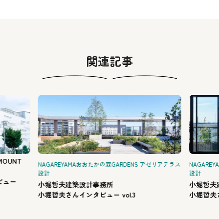
関連記事
MOUNT
NAGAREYAMAおおたかの森GARDENS アゼリアテラス
NAGARE
設計
設計
ビュー
小堀哲夫建築設計事務所
小堀哲夫
小堀哲夫さんインタビュー vol.3
小堀哲夫さ