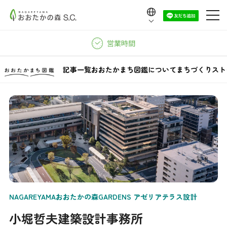
Language
日本語
営業時間
English
中文（繁體）
記事一覧
おおたかまち図鑑について
まちづくりスト
中文（简体）
한국어
NAGAREYAMAおおたかの森GARDENS アゼリアテラス設計
小堀哲夫建築設計事務所