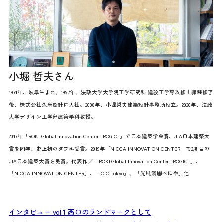
小堀 哲夫さん
1971年、岐阜生まれ。1997年、法政大学大学院工学研究科 建設工学専攻修士課程修了
後、株式会社久米設計に入社。2008年、小堀哲夫建築設計事務所設立。2020年、法政
大学デザイン工学部建築学科教授。
2017年「ROKI Global Innovation Center -ROGIC-」で日本建築学会賞、JIA日本建築大
賞を同年、史上初のダブル受賞。2019年「NICCA INNOVATION CENTER」で2度目の
JIA日本建築大賞を受賞。代表作／「ROKI Global Innovation Center -ROGIC-」、
「NICCA INNOVATION CENTER」、「CIC Tokyo」、「光風湯圃べにや」他
インタビュー vol.1 西口のランドマークとして