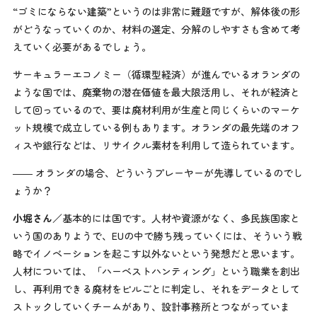
“ゴミにならない建築”というのは非常に難題ですが、解体後の形
がどうなっていくのか、材料の選定、分解のしやすさも含めて考
えていく必要があるでしょう。
サーキュラーエコノミー（循環型経済）が進んでいるオランダの
ような国では、廃棄物の潜在価値を最大限活用し、それが経済と
して回っているので、要は廃材利用が生産と同じくらいのマーケ
ット規模で成立している例もあります。オランダの最先端のオフ
ィスや銀行などは、リサイクル素材を利用して造られています。
―― オランダの場合、どういうプレーヤーが先導しているのでし
ょうか？
小堀さん
／基本的には国です。人材や資源がなく、多民族国家と
いう国のありようで、EUの中で勝ち残っていくには、そういう戦
略でイノベーションを起こす以外ないという発想だと思います。
人材については、「ハーベストハンティング」という職業を創出
し、再利用できる廃材をビルごとに判定し、それをデータとして
ストックしていくチームがあり、設計事務所とつながっていま